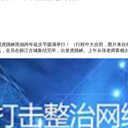
外探险联盟虎跳峡雨崩跨年徒步节圆满举行！ （行程中大合照，图片来
日早8点，全员在丽江古城集结完毕，出发虎跳峡。上午从张老师客栈