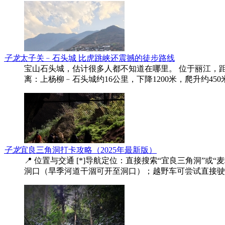
子龙
太子关﹣石头城 比虎跳峡还震撼的徒步路线
宝山石头城，估计很多人都不知道在哪里。 位于丽江，距
离：上杨柳﹣石头城约16公里，下降1200米，爬升约45
子龙
宜良三角洞打卡攻略（2025年最新版）
📍 位置与交通‌ [*]‌导航定位‌：直接搜索“宜良三角洞
洞口（旱季河道干涸可开至洞口）；越野车可尝试直接驶入洞内‌