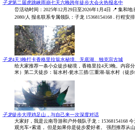
子龙
第二届虎跳峡雨崩七天六晚跨年徒步大会火热报名中
⏰活动时间：2025年12月29日至2026年1月4日 📍 集和
2080/人 报名联系专属领队：子龙 15368154168 .
子龙
4天3晚打卡香格里拉翁水秘境、无底湖、独克宗古城
给大家推荐一条小众徒步秘境，香格里拉4天3晚。内容分享 
米）第二天徒步：翁水村-瓮水三措/三重湖-翁水村（徒步约
子龙
徒步大理鸡足山，与自己来一次深度对话
大家好，我是云南导游和户外领队子龙：153681541
观光车+索道， 但是如果你是徒步爱好者。 强烈推荐从山