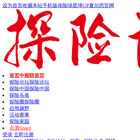
设为首页
收藏本站
手机版
保险
绿星球GP
夏尔思官网
首页
中探联首页
探险论坛
探险论坛
探险中国
探险中国
探险头条
探险圈
探险圈
自驾越野
活动赛事
探险家园
点滴
Space
登录
立即注册