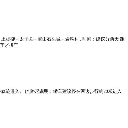
上杨柳﹣太子关﹣宝山石头城﹣岩科村 . 时间：建议分两天 距
包车／拼车
轨迹进入‌。 [*]‌路况说明‌：轿车建议停在河边步行约20米进入