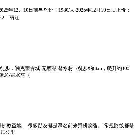
25年12月10日前早鸟价：1980/人 2025年12月10日后正价：
AY2：丽江
徒步：独克宗古城-无底湖-翁水村（徒步约8km，爬升约400
烧烤-翁水村（
，是佛教圣地， 很多朋友都是慕名前来拜佛烧香。 常规路线都是
11公里