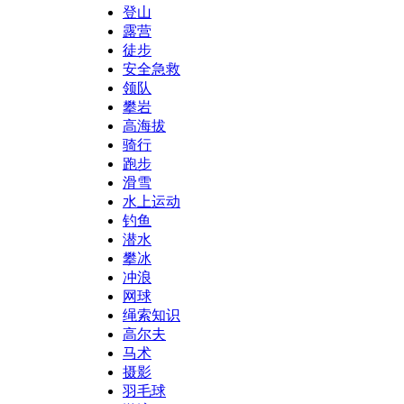
登山
露营
徒步
安全急救
领队
攀岩
高海拔
骑行
跑步
滑雪
水上运动
钓鱼
潜水
攀冰
冲浪
网球
绳索知识
高尔夫
马术
摄影
羽毛球