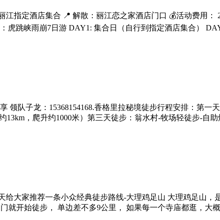
地:丽江指定酒店集合 📍 解散：丽江恋之家酒店门口 💰活动费用： 20
 行程安排：虎跳峡雨崩7日游 DAY1: 集合日（自行到指定酒店集合） D
领队子龙：15368154168.香格里拉秘境徒步行程安排：第一天
13km，爬升约1000米）第三天徒步：翁水村-牧场轻徒步-自助
68 今天给大家推荐一条小众经典徒步路线-大理鸡足山 大理鸡足山
门就开始徒步， 单边差不多9公里， 如果每一个寺庙都逛，大概