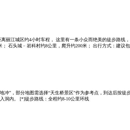
离丽江城区约4小时车程， 这里有一条小众而绝美的徒步路线， 
0米； 石头城﹣岩科村约8公里，爬升约200米； 出行方式：建议
”或“麦地冲”，部分地图需选择“天生桥景区”作为参考点，到达后按徒步
。 [*]‌徒步路线‌：全程约8-10公里环线