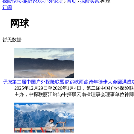
探险论坛-越野论坛-户外论坛
›
首页
›
探险头条
›
网球
订阅
网球
暂无数据
子龙
第二届中国户外探险联盟虎跳峡雨崩跨年徒步大会圆满成
2025年12月29日至2026年1月4日，第二届中国
主办，中探联丽江站与中探联云南省理事会理事单位神踪