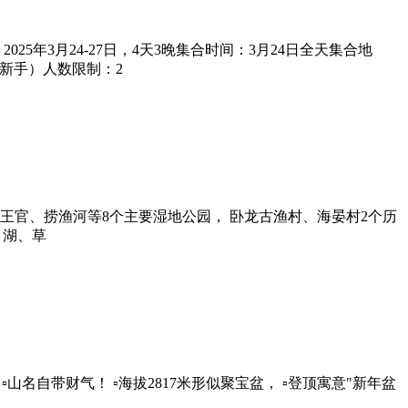
年3月24-27日，4天3晚集合时间：3月24日全天集合地
新手）人数限制：2
、王官、捞渔河等8个主要湿地公园， 卧龙古渔村、海晏村2个历
、湖、草
自带财气！ ▫️海拔2817米形似聚宝盆， ▫️登顶寓意"新年盆