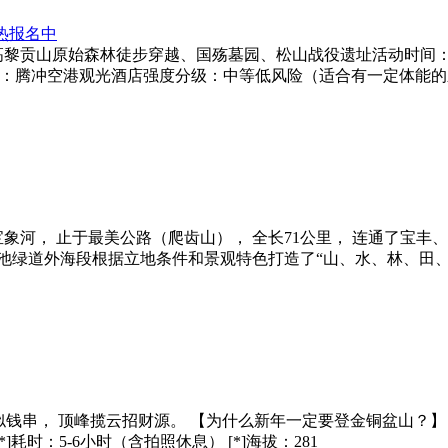
火热报名中
贡山原始森林徒步穿越、国殇墓园、松山战役遗址活动时间：2025
点：腾冲空港观光酒店强度分级：中等低风险（适合有一定体能的
象河， 止于最美公路（爬齿山）， 全长71公里， 连通了宝丰
 滇池绿道外海段根据立地条件和景观特色打造了“山、水、林、田
串， 顶峰揽云招财源。 【为什么新年一定要登金铜盆山？】 ▫️山名
*]耗时：5-6小时（含拍照休息） [*]海拔：281