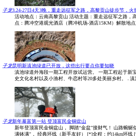
子龙
3.24-27日4天3晚，重走远征军之路，高黎贡山徒步节，
活动地点：云南高黎贡山 活动主题：重走远征军之路，高黎
点：腾冲空港观光酒店（腾冲机场-酒店15KM）解散地
子龙
昆明新滇池绿道已开放，这些出行要点你要知晓
滇池绿道外海段一期工程开放试运营。 一期工程起于新宝
史文化名村以及小渔村、牛恋村等20多处美丽乡村。 .
子龙
新年暴富第一站 登顶富民金铜盆山
新年登顶富民金铜盆山， 脚踏“金盆”接财气！ 山路蜿蜒似钱
满钵满"， 经典环线（新手友好） [*]全程：约14km环线 [