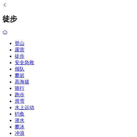
徒步
登山
露营
徒步
安全急救
领队
攀岩
高海拔
骑行
跑步
滑雪
水上运动
钓鱼
潜水
攀冰
冲浪