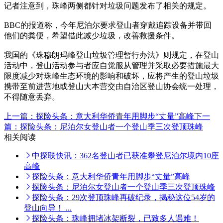
记者注意到，珠峰两侧都针对垃圾问题发布了相关的规定。
BBC的报道称，今年尼泊尔要求登山者穿戴追踪设备并带回
他们的粪便，希望借此减少垃圾，改善救援条件。
我国的《珠穆朗玛峰登山垃圾管理暂行办法》则规定，在登山
活动中，登山活动参与者应自觉服从管理并采取必要措施最大
限度减少对珠峰生态环境的影响和破坏，应将产生的登山垃圾
携带至前进营地或登山大本营交由自治区登山协会统一处理，
不得随意丢弃。
上一篇：探险头条：意大利华侨青年用脚步“丈量”高峰
下一
篇：探险头条：尼泊尔女登山者一个登山季三次登顶珠峰
相关阅读
中探联快讯：362名登山者已获准攀登尼泊尔境内10座
高峰
探险头条：意大利华侨青年用脚步“丈量”高峰
探险头条：尼泊尔女登山者一个登山季三次登顶珠峰
探险头条：29次登顶珠峰再破纪录，揭秘这位54岁的
登山向导！ ...
探险头条：珠峰拥堵冰架断裂，已致多人遇难！