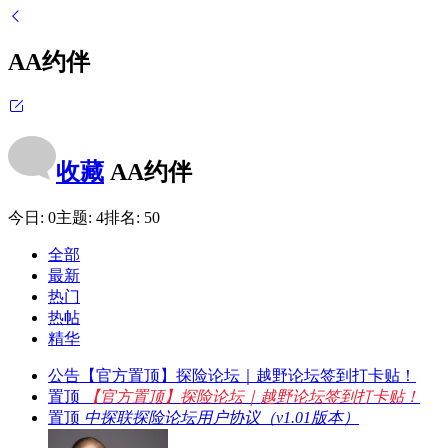
AA约伴
收藏
AA约伴
今日:
0
主题:
4
排名:
50
全部
最新
热门
热帖
精华
公告
【官方置顶】探险论坛｜越野论坛签到打卡贴！
置顶
【官方置顶】探险论坛｜越野论坛签到打卡贴！
置顶
中探联探险论坛用户协议（v1.01版本）