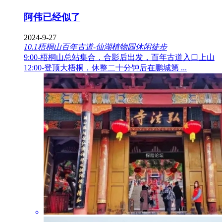
阿伟已经似了
2024-9-27
10.1梧桐山百年古道-仙湖植物园休闲徒步
9:00-梧桐山总站集合，合影后出发，百年古道入口上山
12:00-登顶大梧桐，休整二十分钟后在鹏城第 ...