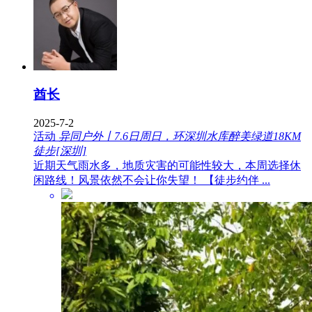
酋长
2025-7-2
活动
异同户外丨7.6日周日，环深圳水库醉美绿道18KM
徒步[深圳]
近期天气雨水多，地质灾害的可能性较大，本周选择休
闲路线！风景依然不会让你失望！ 【徒步约伴 ...