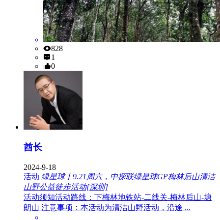
828
1
0
酋长
2024-9-18
活动
绿星球丨9.21周六，中探联绿星球GP梅林后山清洁
山野公益徒步活动[深圳]
活动须知活动路线：下梅林地铁站-二线关-梅林后山-塘
朗山 注意事项：本活动为清洁山野活动，沿途 ...